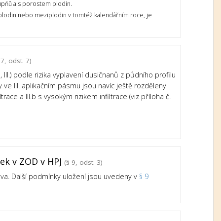
upňů a s porostem plodin.
 plodin nebo meziplodin v tomtéž kalendářním roce, je
7, odst. 7)
III.) podle rizika vyplavení dusičnanů z půdního profilu
e III. aplikačním pásmu jsou navíc ještě rozděleny
trace a III.b s vysokým rizikem infiltrace (viz příloha č.
tek v ZOD v HPJ
(§ 9, odst. 3)
iva. Další podmínky uložení jsou uvedeny v
§ 9