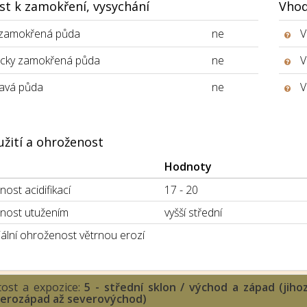
st k zamokření, vysychání
Vhod
 zamokřená půda
ne
V
icky zamokřená půda
ne
V
avá půda
ne
V
užití a ohroženost
Hodnoty
ost acidifikací
17 - 20
nost utužením
vyšší střední
ální ohroženost větrnou erozí
tost a expozice:
5 - střední sklon / východ a západ (jih
verozápad až severovýchod)