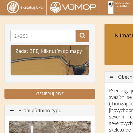
Klimat
Zadat BPEJ kliknutím do mapy
Obecn
Pseudogle
GENERUJ PDF
svazích se
(jihoozáp
jihovýchod
Profil půdního typu
severní e
severovýc
skeletu do