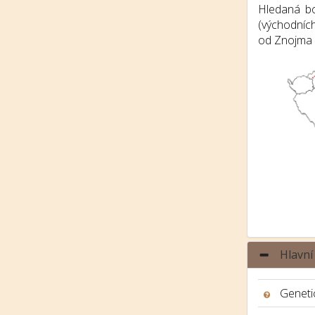
Hledaná bo
(východníc
od Znojma p
Hlavní
Genetic