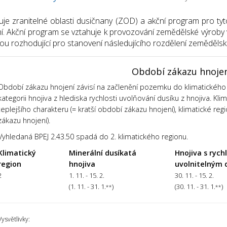
uje zranitelné oblasti dusičnany (ZOD) a akční program pro tyt
í. Akční program se vztahuje k provozování zemědělské výroby v
sou rozhodující pro stanovení následujícího rozdělení zemědělsk
Období zákazu hnoje
Období zákazu hnojení závisí na začlenění pozemku do klimatického 
kategorii hnojiva z hlediska rychlosti uvolňování dusíku z hnojiva. Kl
teplejšího charakteru (= kratší období zákazu hnojení), klimatické regi
zákazu hnojení).
Vyhledaná BPEJ 2.43.50 spadá do 2. klimatického regionu.
Klimatický
Minerální dusíkatá
Hnojiva s rych
region
hnojiva
uvolnitelným 
2
1. 11. - 15. 2.
30. 11. - 15. 2.
(1. 11. - 31. 1.
)
(30. 11. - 31. 1.
)
**
**
Vysvětlivky: