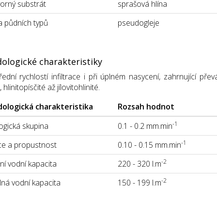
orný substrát
sprašová hlína
 půdních typů
pseudogleje
ologické charakteristiky
ední rychlostí infiltrace i při úplném nasycení, zahrnující p
linitopísčité až jílovitohlinité.
ologická charakteristika
Rozsah hodnot
-1
gická skupina
0.1 - 0.2 mm.min
-1
ace a propustnost
0.10 - 0.15 mm.min
-2
í vodní kapacita
220 - 320 l.m
-2
lná vodní kapacita
150 - 199 l.m