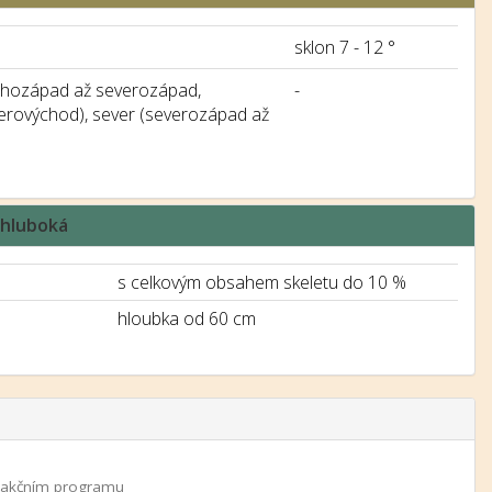
sklon 7 - 12 °
jihozápad až severozápad,
-
verovýchod), sever (severozápad až
a hluboká
s celkovým obsahem skeletu do 10 %
hloubka od 60 cm
 a akčním programu