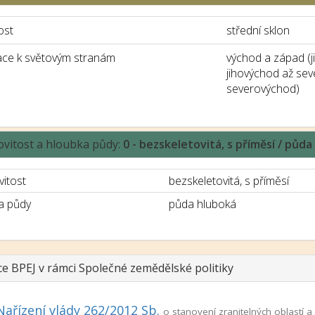
ost
střední sklon
ace k světovým stranám
východ a západ (
jihovýchod až se
severovýchod)
ovitost a hloubka půdy:
0 - bezskeletovitá, s příměsí / půd
vitost
bezskeletovitá, s příměsí
a půdy
půda hluboká
ce BPEJ v rámci Společné zemědělské politiky
Nařízení vlády 262/2012 Sb.
o stanovení zranitelných oblastí