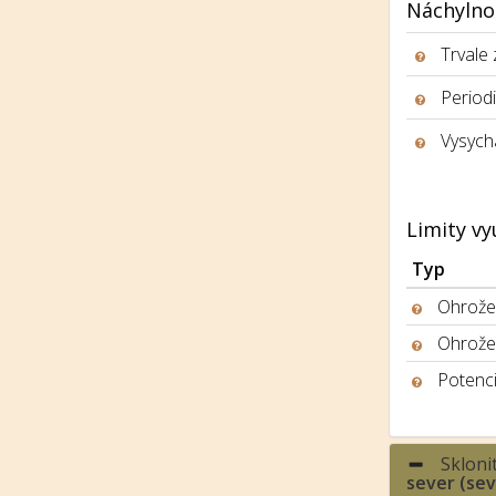
Náchylno
Trvale
Period
Vysych
Limity vy
Typ
Ohrožen
Ohrože
Potenci
Skloni
sever (se