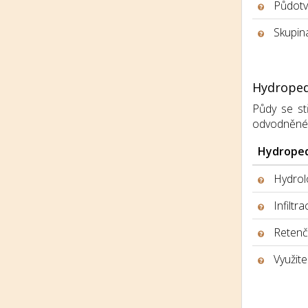
Půdotv
Skupina
Hydroped
Půdy se stř
odvodněné, h
Hydroped
Hydrolo
Infiltr
Retenčn
Využite