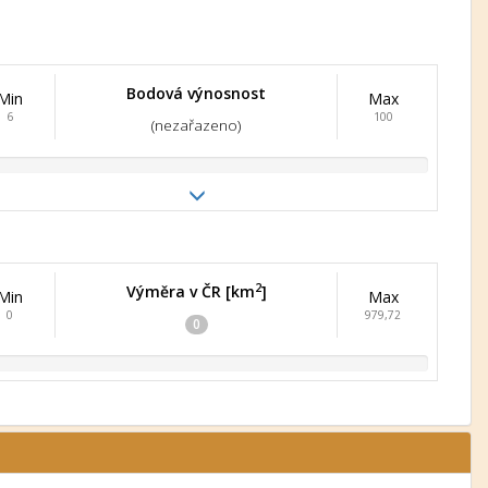
Bodová výnosnost
Min
Max
6
100
(nezařazeno)
2
Výměra v ČR [km
]
Min
Max
0
979,72
0