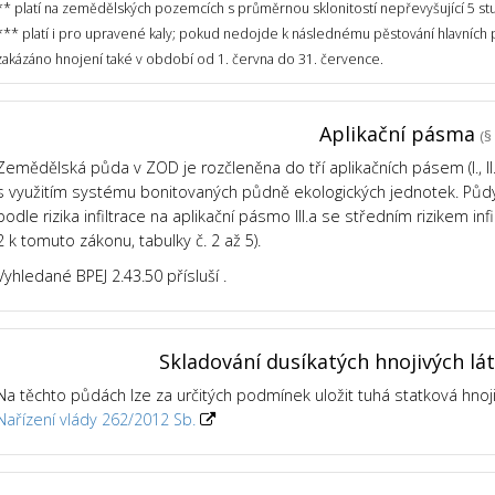
** platí na zemědělských pozemcích s průměrnou sklonitostí nepřevyšující 5 st
*** platí i pro upravené kaly; pokud nedojde k následnému pěstování hlavních
zakázáno hnojení také v období od 1. června do 31. července.
Aplikační pásma
(§ 
Zemědělská půda v ZOD je rozčleněna do tří aplikačních pásem (I., II., 
s využitím systému bonitovaných půdně ekologických jednotek. Půdy v
podle rizika infiltrace na aplikační pásmo III.a se středním rizikem infil
2 k tomuto zákonu, tabulky č. 2 až 5).
Vyhledané BPEJ 2.43.50 přísluší .
Skladování dusíkatých hnojivých lá
Na těchto půdách lze za určitých podmínek uložit tuhá statková hnoj
Nařízení vlády 262/2012 Sb.