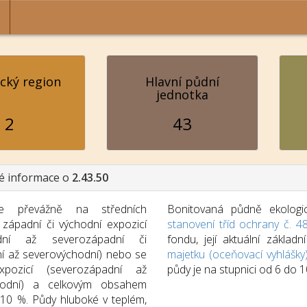
ický region
Hlavní půdní
jednotka
2
43
é informace o
2.43.50
je převážně na středních
Bonitovaná půdně ekologic
 západní či východní expozicí
stanovení tříd ochrany č. 4
adní až severozápadní či
fondu, její aktuální zákla
ní až severovýchodní) nebo se
majetku (oceňovací vyhlášky
xpozicí (severozápadní až
půdy je na stupnici od 6 do
hodní) a celkovým obsahem
 10 %. Půdy hluboké v teplém,