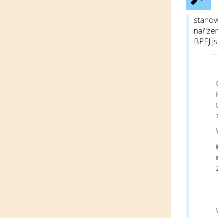
stanov
nařízen
BPEJ j