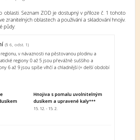
o oblasti. Seznam ZOD je dostupný v příloze č. 1 tohoto
e zranitelných oblastech a používání a skladování hnojiv.
é půdy:
ní
(§ 6, odst. 1)
regionu, v návaznosti na pěstovanou plodinu a
imatické regiony 0 až 5 jsou převážně suššího a
ony 6 až 9 jsou spíše vlhčí a chladnější (= delší období
le
Hnojiva s pomalu uvolnitelným
dusíkem
dusíkem a upravené kaly
***
15. 12. - 15. 2.