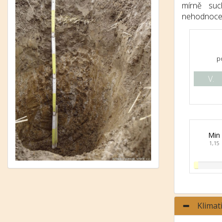
mírně suc
nehodnocen
p
V.
Min
1,15
Klimat