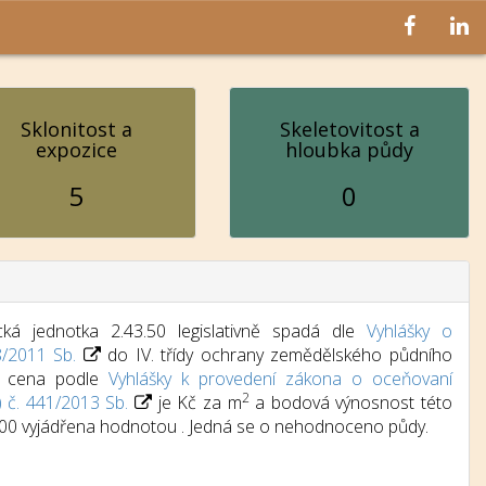
Sklonitost a
Skeletovitost a
expozice
hloubka půdy
5
0
ká jednotka 2.43.50 legislativně spadá dle
Vyhlášky o
8/2011 Sb.
do IV. třídy ochrany zemědělského půdního
dní cena podle
Vyhlášky k provedení zákona o oceňovaní
2
) č. 441/2013 Sb.
je Kč za m
a bodová výnosnost této
 100 vyjádřena hodnotou . Jedná se o nehodnoceno půdy.