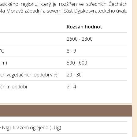
ického regionu, který je rozšířen ve středních Čechách
Na Moravě západní a severní část Dyjskosvrateckého úvalu
Rozsah hodnot
2600 - 2800
°C
8 - 9
mm)
500 - 600
h vegetačních období v %
20 - 30
ačním období
2 - 4
Nlg), luvizem oglejená (LUg)