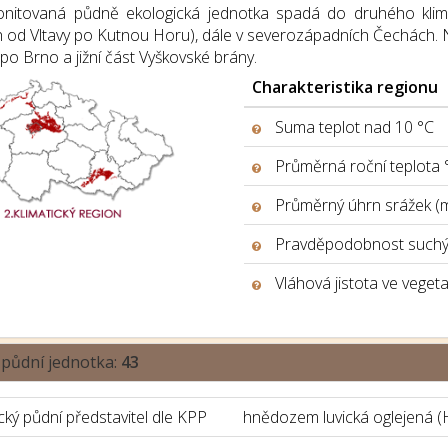
nitovaná půdně ekologická jednotka spadá do druhého klimat
h od Vltavy po Kutnou Horu), dále v severozápadních Čechách. 
o Brno a jižní část Vyškovské brány.
Charakteristika regionu
Suma teplot nad 10 °C
Průměrná roční teplota 
Průměrný úhrn srážek (
Pravděpodobnost suchýc
Vláhová jistota ve veget
 půdní jednotka:
43
ký půdní představitel dle KPP
hnědozem luvická oglejená (H