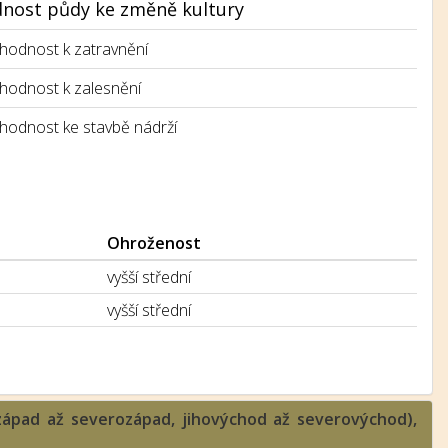
nost půdy ke změně kultury
hodnost k zatravnění
hodnost k zalesnění
hodnost ke stavbě nádrží
Ohroženost
vyšší střední
vyšší střední
ozápad až severozápad, jihovýchod až severovýchod),