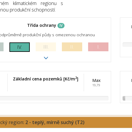
hém klimatickém regionu s
ou produkční schopností.
Třída ochrany
IV
odprůměrně produkční půdy s omezenou ochranou
III.
II.
I.
IV.
2
Základní cena pozemků [Kč/m
]
Max
19,79
ický region:
2 - teplý, mírně suchý (T2)