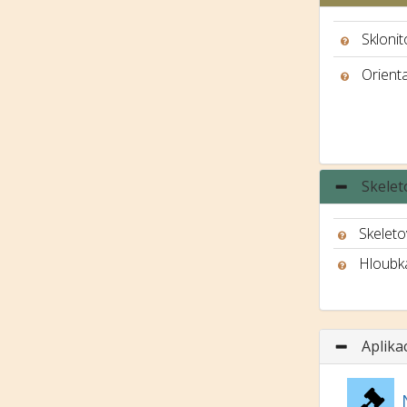
Sklonit
Orient
Skelet
Skeleto
Hloubk
Aplika