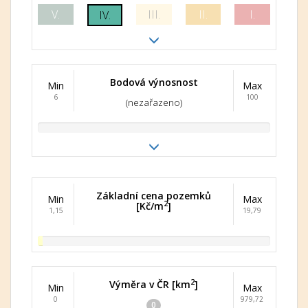
V.
III.
II.
I.
IV.
Bodová výnosnost
Min
Max
6
100
(nezařazeno)
Základní cena pozemků
Min
Max
2
[Kč/m
]
1,15
19,79
2
Výměra v ČR [km
]
Min
Max
0
979,72
0