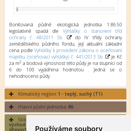
Bonitovaná půdně ekologická jednotka 1.86.50
legislativně spadá dle
Vyhlášky o stanovení tříd
ochrany č. 48/2011 Sb.
do IV. třídy ochrany
zemědělského půdního fondu, její aktuální základní
cena podle
Vyhlášky k provedení zákona o oceňovaní
majetku (oceňovací vyhlášky) č. 441/2013 Sb.
je Kč
2
za m
a bodová výnosnost této půdy je na stupnici od
6 do 100 vyjádřena hodnotou . Jedná se o
nehodnoceno půdy.
Klimatický region:
1 - teplý, suchý (T1)
Hlavní půdní jednotka:
86
Sklonitost a expozice:
5 - střední sklon /
východ a západ (jihozápad až severozápad,
Používáme soubory
jihovýchod až severovýchod), sever